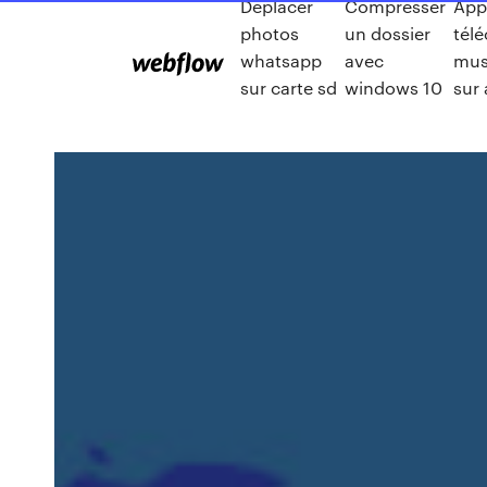
Déplacer
Compresser
App
photos
un dossier
télé
whatsapp
avec
mus
sur carte sd
windows 10
sur