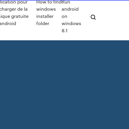
lication pour
How to find
Run
charger de la
windows
android
ique gratuite
installer
on
 android
folder
windows
8.1